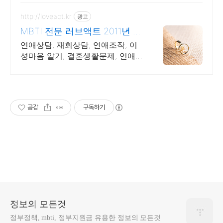
http://loveact.kr
광고
MBTI 전문 러브액트 2011년 개
업 오랜 업력
연애상담, 재회상담, 연애조작, 이
성마음 알기, 결혼생활문제, 연애
잘하는법 다양한 상황 처리가능업
체, 현실적으로 도움이 되는 상담,
일단 문의부탁드립니다.
공감
구독하기
정보의 모든것
정부정책, mbti, 정부지원금 유용한 정보의 모든것