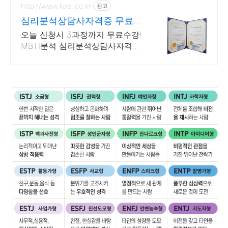
일단 문의부탁드립니다.
http://www.kpei.co.kr
광고
심리분석상담사자격증 무료수
강 (무료수강)MBTI분석법
오늘 신청시 3과정까지 무료수강!
MBTI분석 심리분석상담사자격증
등 온라인강의