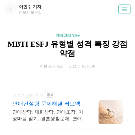
이민수 기자
정보의 모든것
카테고리 없음
MBTI ESFJ 유형별 성격 특징 강점
약점
정보 큐레이트
2022. 8. 15. 10:36
http://loveact.kr
광고
연애컨설팅 문제해결 러브액트
역할대행운영 실전경험 충분
연애상담, 재회상담, 연애조작, 이
성마음 알기, 결혼생활문제, 연애
잘하는법 다양한 상황 처리가능업
체, 현실적으로 도움이 되는 상담,