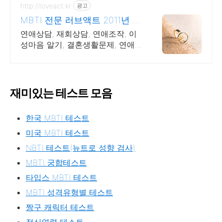
http://loveact.kr
광고
MBTI 전문 러브액트 2011년 개
업 오랜 업력
연애상담, 재회상담, 연애조작, 이
성마음 알기, 결혼생활문제, 연애
잘하는법 다양한 상황 처리가능업
체, 현실적으로 도움이 되는 상담,
일단 문의부탁드립니다.
재미있는 테스트 모음
한국 MBTI 테스트
미국 MBTI 테스트
NBTI 테스트(뉴트로 성향 검사)
MBTI 궁합테스트
타입스 MBTI 테스트
MBTI 성격유형별 테스트
짱구 캐릭터 테스트